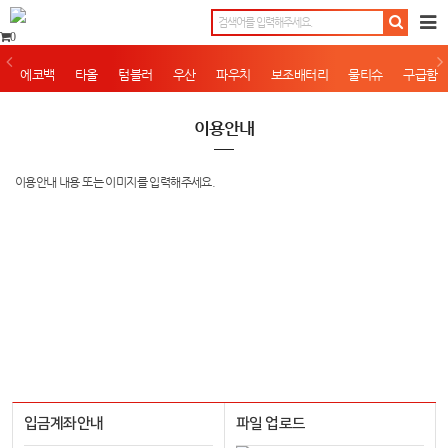
0
에코백
타올
텀블러
우산
파우치
보조배터리
물티슈
구급함
이용안내
이용안내 내용 또는 이미지를 입력해주세요.
입금계좌안내
파일 업로드