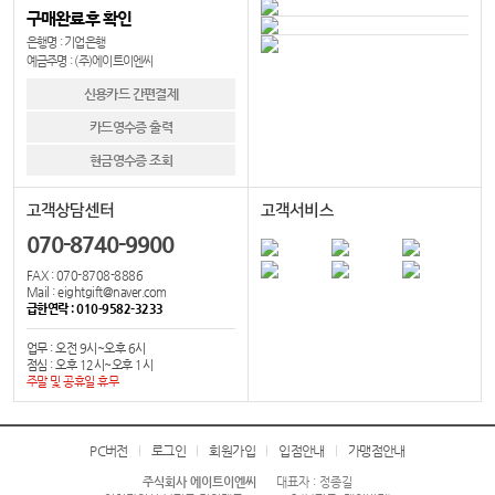
구매완료후 확인
은행명 : 기업은행
예금주명 : (주)에이트이엔씨
신용카드 간편결제
카드영수증 출력
현금영수증 조회
고객상담센터
고객서비스
070-8740-9900
FAX : 070-8708-8886
Mail : eightgift@naver.com
급한연락 : 010-9582-3233
업무 : 오전 9시~오후 6시
점심 : 오후 12시~오후 1시
주말 및 공휴일 휴무
PC버전
로그인
회원가입
입점안내
가맹점안내
주식회사 에이트이엔씨
대표자 : 정종길