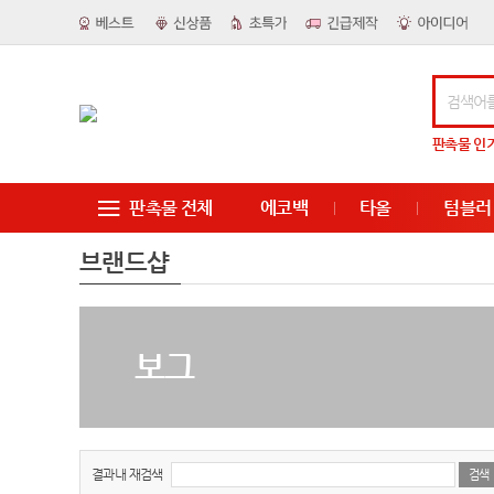
판촉물
인
판촉물 전체
에코백
타올
텀블러
브랜드샵
보그
결과내 재검색