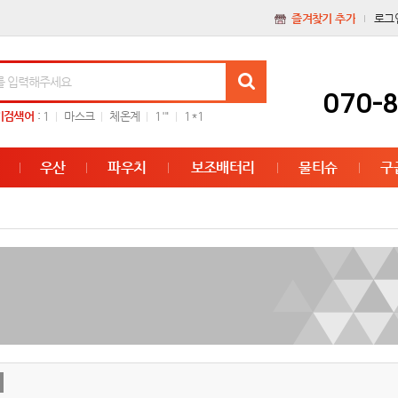
즐겨찾기 추가
로그
070-
기검색어
:
1
마스크
체온계
1'"
1*1
우산
파우치
보조배터리
물티슈
구