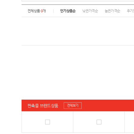
전체상품
0
개
인기상품순
낮은가격순
높은가격순
후기
판촉물 브랜드상품
전체보기