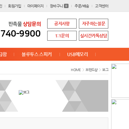
인
회원가입
마이페이지
장바구니
주문/배송
고객센터
0
공지사항
자주하는질문
판촉물
상담문의
8740-9900
1:1문의
실시간카톡상담
급함
블루투스 스피커
USB메모리
HOME
>
브랜드샵
>
보그