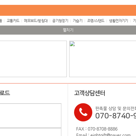
품
교통카드
메모보드/받침대
공기청정기
가습기
조명/스탠드
생활전자기기
기
펼치기
업로드
고객상담센터
판촉물 상담 및 문의전
070-8740-
FAX : 070-8708-8886
Email : eightgift@naver.com