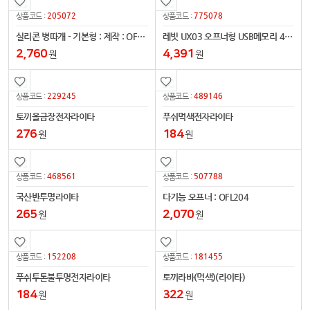
205072
775078
상품코드 :
상품코드 :
실리콘 병따개 - 기본형 : 제작 : OFL263
레빗 UX03 오프너형 USB메모리 4GB~128GB
2,760
4,391
원
원
229245
489146
상품코드 :
상품코드 :
토끼올금장전자라이타
푸쉬먹색전자라이타
276
184
원
원
468561
507788
상품코드 :
상품코드 :
국산반투명라이타
다기능 오프너 : OFL204
265
2,070
원
원
152208
181455
상품코드 :
상품코드 :
푸쉬투톤불투명전자라이타
토끼라바(먹색)(라이타)
184
322
원
원