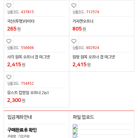
437815
712574
상품코드 :
상품코드 :
국산(투명)라이타
가지캔오프너
265
805
원
원
556606
602924
상품코드 :
상품코드 :
사각 원목 오프너 겸 마그넷
원형 원목 오프너 겸 마그넷
2,415
2,415
원
원
754452
상품코드 :
뮤스트 컵받침 오프너 2in1
2,300
원
입금계좌안내
파일 업로드
구매완료후 확인
은행명 : 기업은행