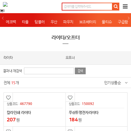
0
에코백
타올
텀블러
우산
파우치
보조배터리
물티슈
구급함
라이타/오프터
라이타
오프너
결과내 재검색
전체
15
개
인기상품순
467790
150092
상품코드 :
상품코드 :
칼라인쇄 라이타
푸쉬투명전자라이타
207
184
원
원