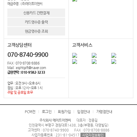
예금주명 : (주)에이트이엔씨
신용카드 간편결제
카드영수증 출력
현금영수증 조회
고객상담센터
고객서비스
070-8740-9900
FAX : 070-8708-8886
Mail : eightgift@naver.com
급한연락 : 010-9582-3233
업무 : 오전 9시~오후 6시
점심 : 오후 12시~오후 1시
주말 및 공휴일 휴무
PC버전
로그인
회원가입
입점안내
가맹점안내
주식회사 에이트이엔씨
대표자 : 정종길
인천광역시 부평구 경원대로1438, 3층(부평동, 대영빌딩)
고객센터 : 070-8740-9900
FAX : 070-8708-8886
사업자등록번호 : 231-81-04517
사업자정보확인