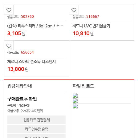
502760
516667
상품코드 :
상품코드 :
(건식) 타투스티커 / 9x12cm / 소량제작
체르니 UVC 변기살균기
3,105
10,810
원
원
656654
상품코드 :
체르니 스마트 손소독 디스펜서
13,800
원
입금계좌안내
파일 업로드
구매완료후 확인
은행명 : 기업은행
예금주명 : (주)에이트이엔씨
신용카드 간편결제
카드영수증 출력