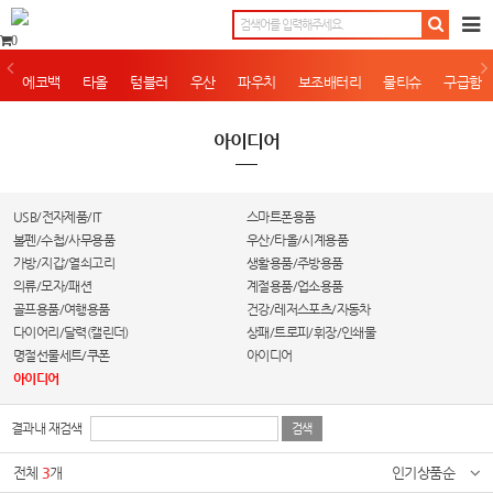
0
에코백
타올
텀블러
우산
파우치
보조배터리
물티슈
구급함
아이디어
USB/전자제품/IT
스마트폰용품
볼펜/수첩/사무용품
우산/타올/시계용품
가방/지갑/열쇠고리
생활용품/주방용품
의류/모자/패션
계절용품/업소용품
골프용품/여행용품
건강/레저스포츠/자동차
다이어리/달력(캘린더)
상패/트로피/휘장/인쇄물
명절선물세트/쿠폰
아이디어
아이디어
결과내 재검색
전체
3
개
인기상품순