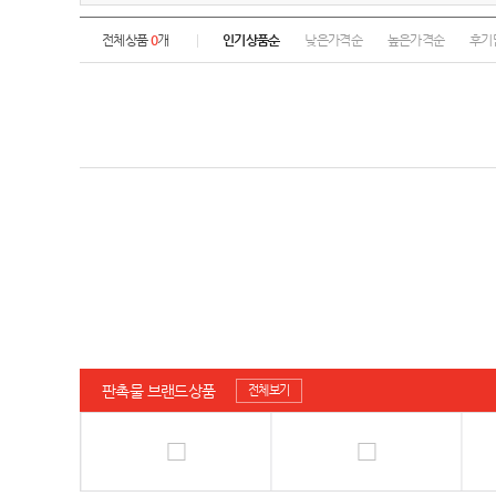
전체상품
0
개
인기상품순
낮은가격순
높은가격순
후기
판촉물 브랜드상품
전체보기