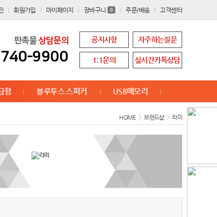
인
회원가입
마이페이지
장바구니
주문/배송
고객센터
0
공지사항
자주하는질문
판촉물
상담문의
8740-9900
1:1문의
실시간카톡상담
급함
블루투스 스피커
USB메모리
HOME
>
브랜드샵
>
라미