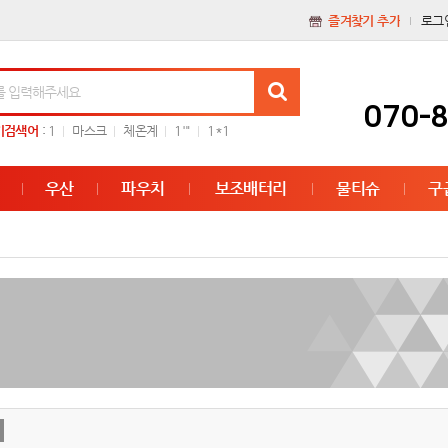
즐겨찾기 추가
로그
070-
기검색어
:
1
마스크
체온계
1'"
1*1
우산
파우치
보조배터리
물티슈
구