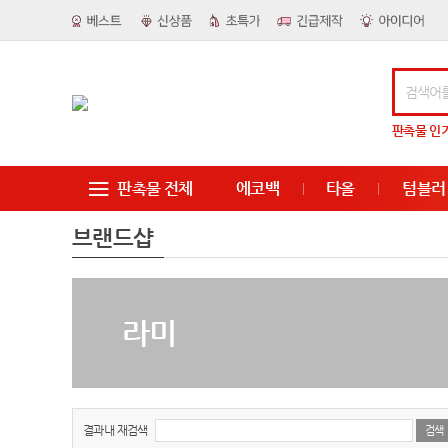
판촉물
인
판촉물 전체
에코백
타올
텀블러
브랜드샵
라미
결과내 재검색