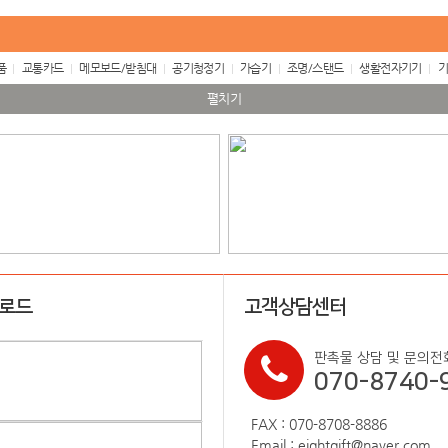
품
교통카드
메모보드/받침대
공기청정기
가습기
조명/스탠드
생활전자기기
기
펼치기
업로드
고객상담센터
판촉물 상담 및 문의전
070-8740-
FAX : 070-8708-8886
Email : eightgift@naver.com