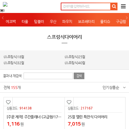
0
에코백
타올
텀블러
우산
파우치
보조배터리
물티슈
구급함
스프링식다이어리
(스프링식)18절
(스프링식)25절
(스프링식)32절
(스프링식)40절
결과내 재검색
전체
155
개
인기상품순
914138
217167
상품코드 :
상품코드 :
[주문 제작] 주간플래너 (고급형/170x90mm)
25절 엘린 특안식 다이어리
1,116
7,015
원
원