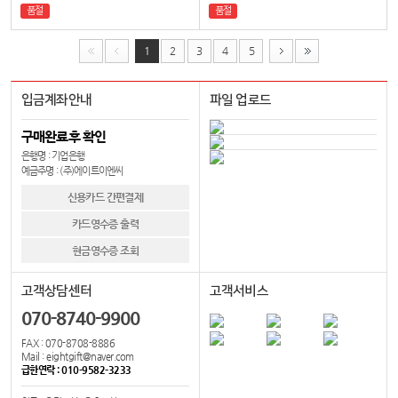
품절
품절
1
2
3
4
5
입금계좌안내
파일 업로드
구매완료후 확인
은행명 : 기업은행
예금주명 : (주)에이트이엔씨
신용카드 간편결제
카드영수증 출력
현금영수증 조회
고객상담센터
고객서비스
070-8740-9900
FAX : 070-8708-8886
Mail : eightgift@naver.com
급한연락 : 010-9582-3233