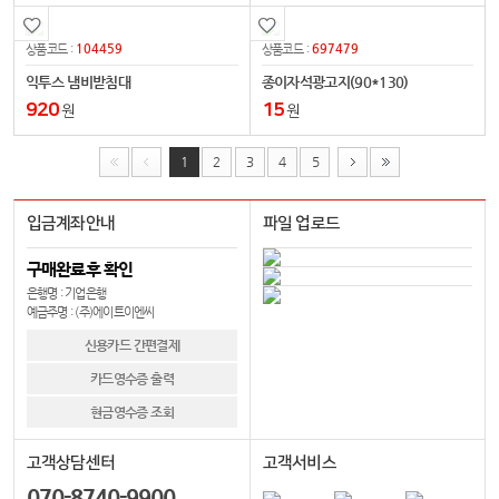
104459
697479
상품코드 :
상품코드 :
익투스 냄비받침대
종이자석광고지(90*130)
920
15
원
원
1
2
3
4
5
입금계좌안내
파일 업로드
구매완료후 확인
은행명 : 기업은행
예금주명 : (주)에이트이엔씨
신용카드 간편결제
카드영수증 출력
현금영수증 조회
고객상담센터
고객서비스
070-8740-9900