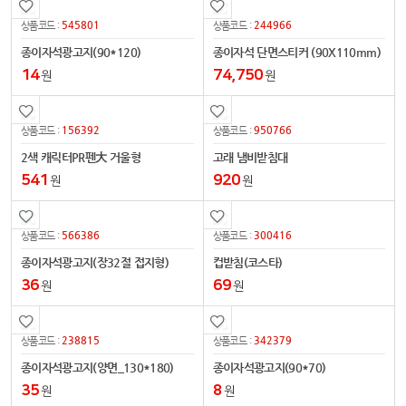
545801
244966
상품코드 :
상품코드 :
종이자석광고지(90*120)
종이자석 단면스티커 (90X110mm)
14
74,750
원
원
156392
950766
상품코드 :
상품코드 :
2색 캐릭터PR펜大 거울형
고래 냄비받침대
541
920
원
원
566386
300416
상품코드 :
상품코드 :
종이자석광고지(장32절 접지형)
컵받침(코스타)
36
69
원
원
238815
342379
상품코드 :
상품코드 :
종이자석광고지(양면_130*180)
종이자석광고지(90*70)
35
8
원
원