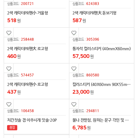
200721
624383
상품코드 :
상품코드 :
2색 캐릭터PR펜小 거울형
2색 캐릭터PR펜大 돋보기형
518
587
원
원
258448
305396
상품코드 :
상품코드 :
2색 캐릭터PR펜大 로고형
통자석 컬러스티커 (40mmX60mm)
460
57,500
원
원
574457
860580
상품코드 :
상품코드 :
2색 캐릭터PR펜小 로고형
컬러스티커 (40X60mm 90X55mm)
437
23,000
원
원
106458
294811
상품코드 :
상품코드 :
치간칫솔 겸 이쑤시개 잇솔-20P
불나 잔받침, 원하는 문구 각인 및 사진인쇄, LED모듈 탑재, 컵받침, 우드코스터
6,785
원
품절