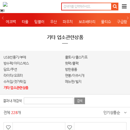
0
에코백
타올
텀블러
우산
파우치
보조배터리
물티슈
구급함
기타 업소관련상품
USB선풍기/부채
쿨토시/쿨스카프
방수팩/아이스박스
핫팩/쿨팩
담요/쿠션
방한용품
라이타/오프터
면봉/이쑤시개
수저집/젓가락집
메뉴판/빌지
기타 업소관련상품
결과내 재검색
전체
228
개
인기상품순