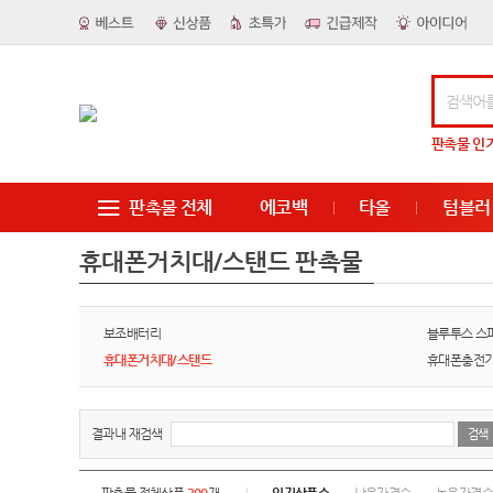
판촉물
인
판촉물 전체
에코백
타올
텀블러
휴대폰거치대/스탠드 판촉물
보조배터리
블루투스 스
휴대폰거치대/스탠드
휴대폰충전기
결과내 재검색