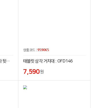
959065
상품코드 :
헤드레스트 전용 거치대(자동차 뒷자석 거치대)
태블릿 삼각 거치대 : OFD146
7,590
원