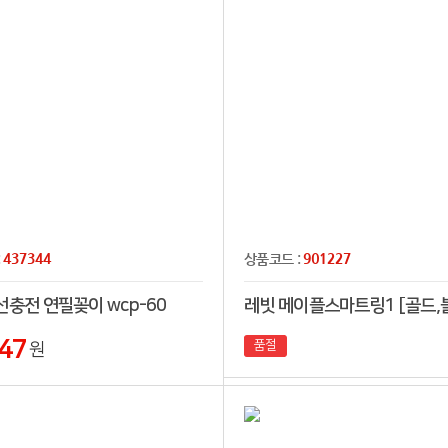
437344
901227
:
상품코드 :
선충전 연필꽂이 wcp-60
47
품절
원