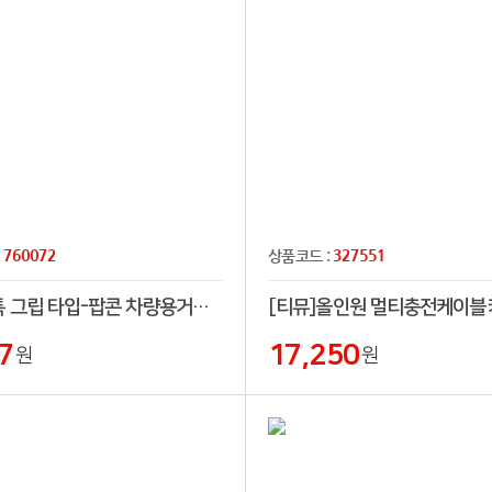
760072
327551
:
상품코드 :
스마트톡 그립 타입-팝콘 차량용거치대포함
7
17,250
원
원