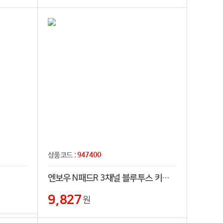
947400
상품코드 :
엔보우 N패드R 3채널 블루투스 키보드
9,827
원