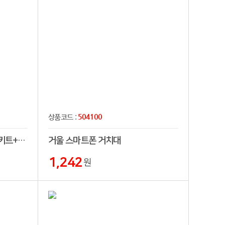
504100
상품코드 :
[티뮤]올인원 멀티충전케이블키트+파워뱅크(5000mAh)일체형 C타입,8핀,5핀,PD TK-P1
거울 스마트폰 거치대
1,242
원