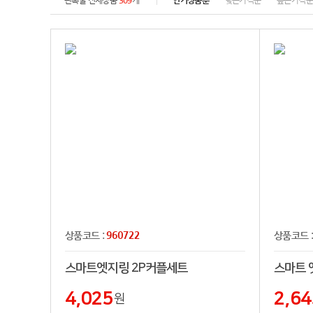
판촉물 전체상품
309
개
인기상품순
낮은가격순
높은가격
960722
상품코드 :
상품코드 
스마트엣지링 2P커플세트
스마트 
4,025
2,64
원