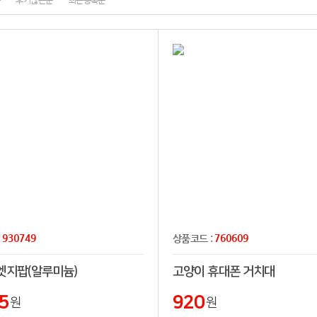
순
후기많은순
최근등록순
930749
760609
:
상품코드 :
엣지팝(알루미늄)
고양이 휴대폰 거치대
5
920
원
원