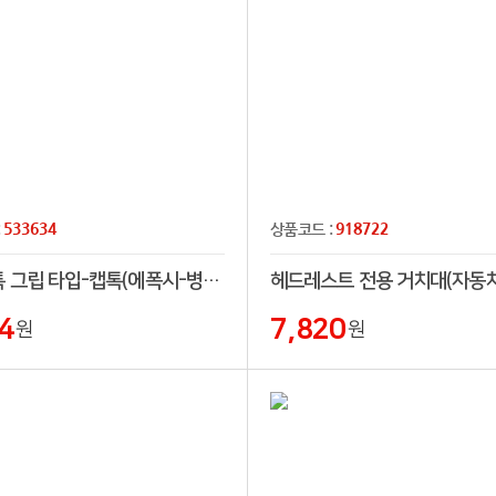
533634
918722
:
상품코드 :
스마트톡 그립 타입-캡톡(에폭시-병뚜껑형)
4
7,820
원
원