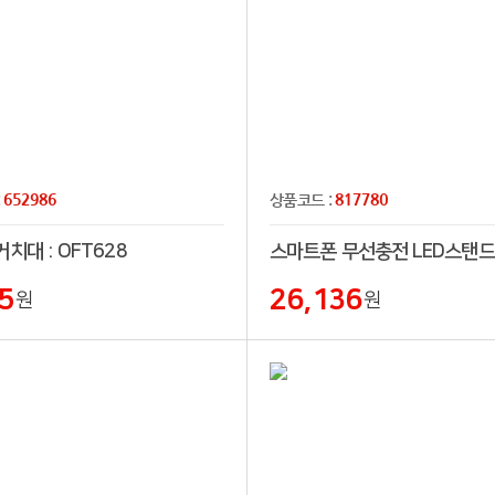
652986
817780
:
상품코드 :
치대 : OFT628
5
26,136
원
원