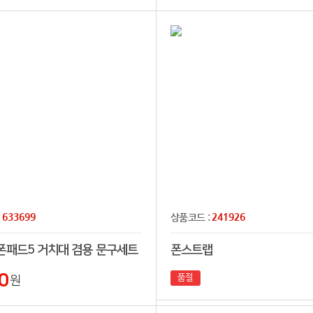
633699
241926
:
상품코드 :
폰패드5 거치대 겸용 문구세트
폰스트랩
0
품절
원