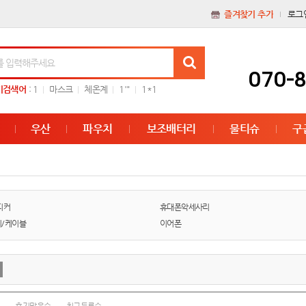
즐겨찾기 추가
로그
070-
기검색어
:
1
마스크
체온계
1'"
1*1
우산
파우치
보조배터리
물티슈
구
피커
휴대폰악세사리
/케이블
이어폰