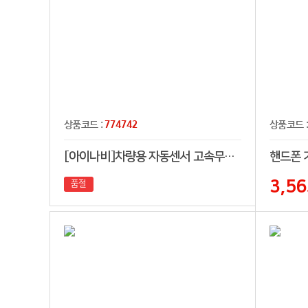
774742
상품코드 :
상품코드 
[아이나비]차량용 자동센서 고속무선충전거치대 ISH-A03V
핸드폰 거
3,56
품절