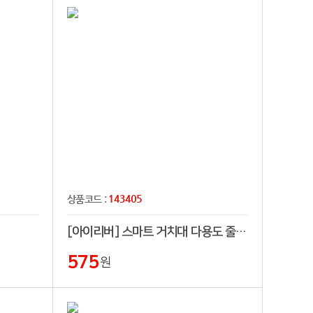
143405
상품코드 :
[아이리버] 스마트 거치대 다용도 줄감개
575
원