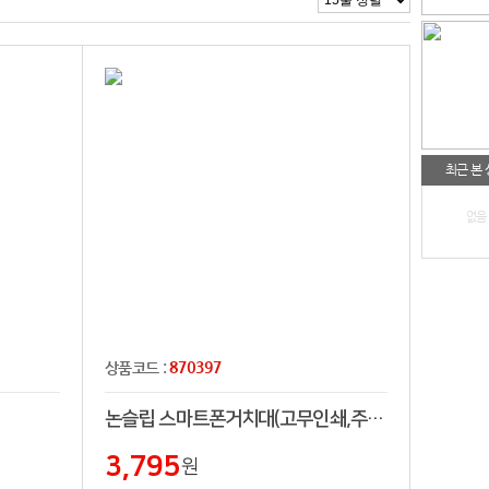
최근 본
없음
870397
상품코드 :
논슬립 스마트폰거치대(고무인쇄,주차번호판)
3,795
원