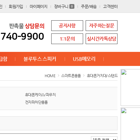
인
회원가입
마이페이지
장바구니
주문/배송
고객센터
0
공지사항
자주하는질문
판촉물
상담문의
8740-9900
1:1문의
실시간카톡상담
급함
블루투스 스피커
USB메모리
HOME
스마트폰용품
휴대폰거치대/스탠드
휴대폰케이스/파우치
전자파차단용품