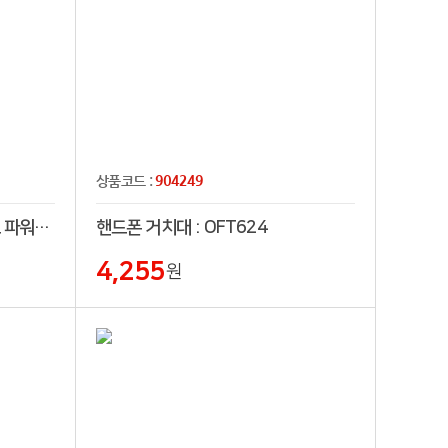
904249
상품코드 :
스마트폰 무선충전 LED스탠드 파워스탠드-X1
핸드폰 거치대 : OFT624
4,255
원