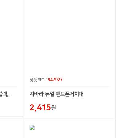
947927
상품코드 :
레빗 메이플스마트링1 [골드,블랙,메탈]
자바라 듀얼 핸드폰거치대
2,415
원