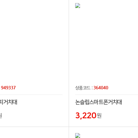
949337
364040
:
상품코드 :
피거치대
논슬립스마트폰거치대
3,220
원
원