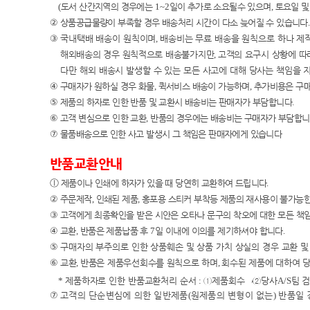
(
도서 산간지역의 경우에는
1~2
일이 추가로 소요될수 있으며
,
토요일 및
②
상품공급물량이 부족할 경우 배송처리 시간이 다소 늦어질 수 있습니다
.
③
국내택배 배송이
원칙이며
,
배송비는 무료 배송을 원칙으로 하나 제
해외배송의 경우 원칙적으로 배송불가지만
,
고객의 요구시 상황에 따
다만 해외 배송시 발생할 수 있는 모든 사고에 대해 당사는 책임
을 
④
구매자가 원하실 경우 화물
,
퀵서비스 배송이 가능하며
,
추가비용은 구
⑤
제품의 하자로 인한 반품 및 교환시 배송비는 판매자가 부담합니다
.
⑥
고객 변심으로 인한 교환
,
반품의 경우에는 배송비는 구매자가 부담합
⑦
물품배송으로 인한 사고 발생시 그 책임은 판매자에게 있습니다
반품교환안내
ⓛ
제품이나 인쇄에 하자가 있을 때 당연히 교환하여 드립니다
.
②
주문제작
,
인쇄된 제품
,
홍포용 스티커 부착등 제품의 재사용이 불가능한
③
고객에게 최종확인을 받은 시안은 오타나 문구의 착오에 대한 모든 책
④
교환
,
반품은 제품납품 후
7
일 이내에 이의를 제기하셔야 합니다
.
⑤
구매자의 부주의로 인한 상품훼손 및 상품 가치 상실의 경우 교환 
⑥
교환
,
반품은 제품우선회수를 원칙으로 하며
,
회수된 제품에 대하여 
*
제품하자로 인한 반품교환처리 순서
:
①
제품회수
→②
당사
A/S
팀 
⑦
고객의 단순변심에 의한 일반제품
(
원제품의 변형이 없는
)
반품일 