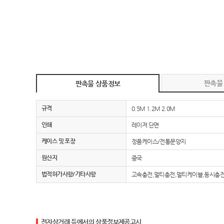
판촉물
판촉물 상품정보
규격
0.5M 1.2M 2.0M
인쇄
레이져 단면
케이스 및 포장
정품케이스/전통문양지
원산지
중국
법적허가사항/기타사항
고속충전,멀티충전,멀티케이블,동시충전,
전자상거래 등에서의 상품정보제공고시