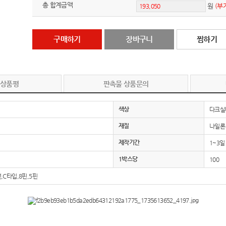
총 합계금액
원
(부
구매하기
장바구니
찜하기
 상품평
판촉물 상품문의
색상
다크실
재질
나일론
제작기간
1~3일
1박스당
100
C타입,8핀,5핀