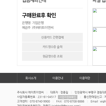
입금계좌안내
파일 
구매완료후 확인
은행명 : 기업은행
예금주 : (주)에이트이엔씨
신용카드 간편결제
카드영수증 출력
현금영수증 조회
회사소개
이용안내
이용약관
주식회사 에이트이엔씨
대표자 : 정종길
인천광역시 부평구 경원대로1
사업자등록번호 : 231-81-04517
통신판매업신고 : 제
사업자정보확인
고객센터 : 070-8740-9900
FAX : 070-8708-8886
Email : eig
개인정보보호책임자 : 정종길 (eightgift@naver.com)