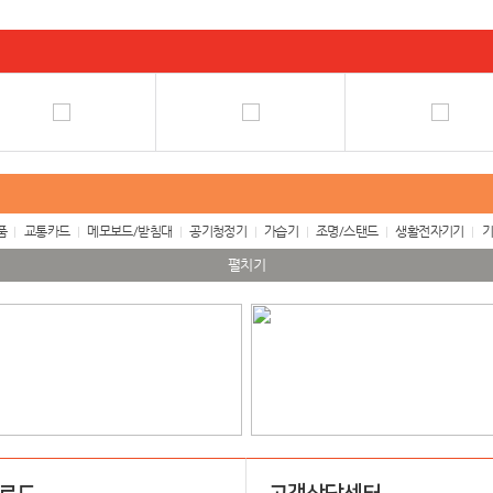
품
교통카드
메모보드/받침대
공기청정기
가습기
조명/스탠드
생활전자기기
기
펼치기