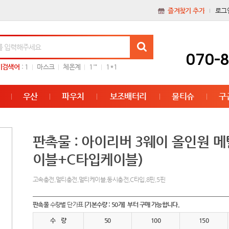
즐겨찾기 추가
로그
070-
기검색어
:
1
마스크
체온계
1'"
1*1
우산
파우치
보조배터리
물티슈
구
판촉물 : 아이리버 3웨이 올인원 메
이블+C타입케이블)
고속충전,멀티충전,멀티케이블,동시충전,C타입,8핀,5핀
판촉물
수량별 단가표
[기본수량 : 50개] 부터 구매 가능합니다.
수 량
50
100
150