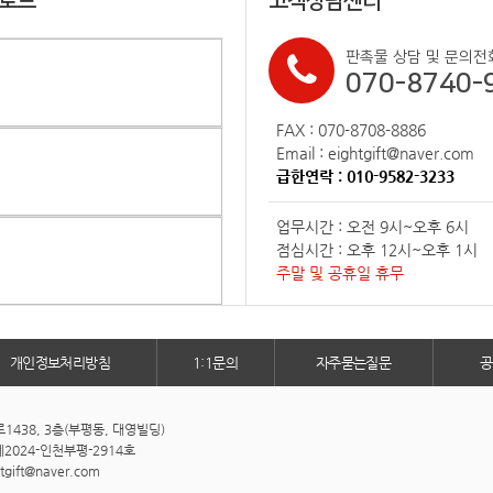
업로드
고객상담센터
판촉물 상담 및 문의전
070-8740-
FAX : 070-8708-8886
Email : eightgift@naver.com
급한연락 : 010-9582-3233
업무시간 : 오전 9시~오후 6시
점심시간 : 오후 12시~오후 1시
주말 및 공휴일 휴무
개인정보처리방침
1:1문의
자주묻는질문
공
438, 3층(부평동, 대영빌딩)
2024-인천부평-2914호
htgift@naver.com