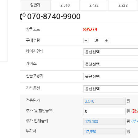
일반가
3,510
3,432
3,328
070-8740-9900
상품코드
895279
구매수량
감
증
레이저인쇄
케이스
소
가
선물포장지
기타옵션
적용단가
원
추가 및 할인금액
원
(협
추가 합계금액
원
(부
부가세
원