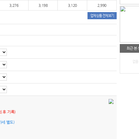
3,276
3,198
3,120
2,990
업체상품 전체보기
최근 본
없음
의 후 기록)
가세 별도)