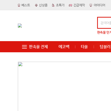
판촉물
인
판촉물 전체
에코백
타올
텀블러