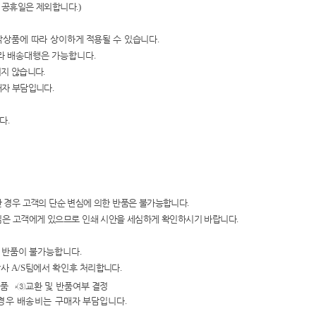
 공휴일은 제외합니다
.)
작상품에 따라 상이하
게
적용될 수 있습니다
.
라
배송대행은 가능합니다
.
지지 않습니다
.
매자 부담입니다
.
니다
.
 경우 고객의 단순 변심에 의한
반품은 불가능합니다
.
임은 고객에게 있으
므로 인쇄 시안을
세심하게 확인하시기 바랍니다
.
및 반품이 불가능합니다
.
당사
A/S
팀에서 확인
후 처리합니다
.
검품
→③
교환 및 반품여
부 결정
경우 배송비는 구매자
부담입니다
.