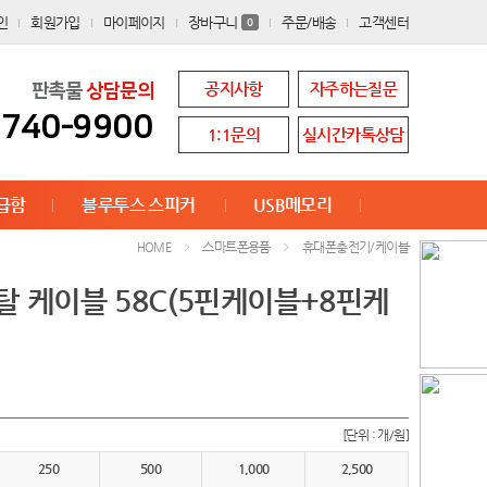
인
회원가입
마이페이지
장바구니
주문/배송
고객센터
0
공지사항
자주하는질문
판촉물
상담문의
8740-9900
1:1문의
실시간카톡상담
급함
블루투스 스피커
USB메모리
스마트폰용품
휴대폰충전기/케이블
HOME
탈 케이블 58C(5핀케이블+8핀케
[단위 : 개/원]
250
500
1,000
2,500