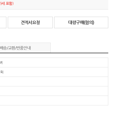
가세 포함)
견적서요청
대량구매(협의)
배송/교환/반품안내
버
 외