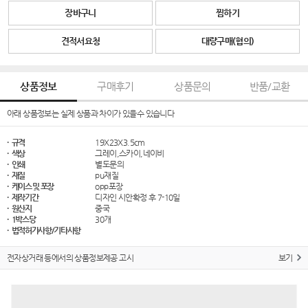
장바구니
찜하기
견적서요청
대량구매(협의)
상품정보
구매후기
상품문의
반품/교환
아래 상품정보는 실제 상품과 차이가 있을수 있습니다
· 규격
19X23X3.5cm
· 색상
그레이,스카이,네이비
· 인쇄
별도문의
· 재질
pu재질
· 케이스 및 포장
opp포장
· 제작기간
디자인 시안확정 후 7-10일
· 원산지
중국
· 1박스당
30개
· 법적허가사항/기타사항
전자상거래 등에서의 상품정보제공 고시
보기