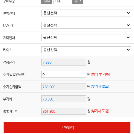
구매수량
감소
증가
불박인쇄
UV인쇄
기타인쇄
케이스
원
적용단가
원
(협의 후 기록)
추가 및 할인금액
원
(부가세 별도)
추가 합계금액
원
부가세
원
(부가세 포함)
총 합계금액
구매하기