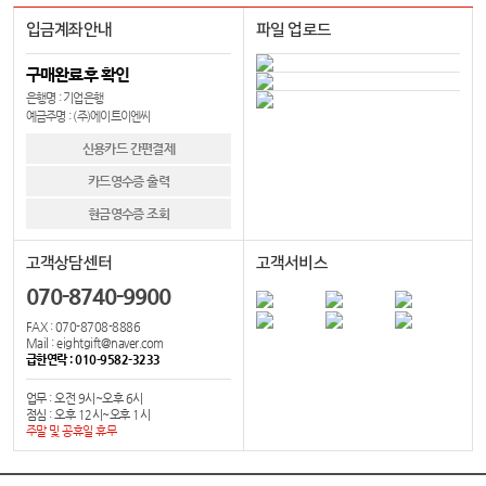
입금계좌안내
파일 업로드
구매완료후 확인
은행명 : 기업은행
예금주명 : (주)에이트이엔씨
신용카드 간편결제
카드영수증 출력
현금영수증 조회
고객상담센터
고객서비스
070-8740-9900
FAX : 070-8708-8886
Mail : eightgift@naver.com
급한연락 : 010-9582-3233
업무 : 오전 9시~오후 6시
점심 : 오후 12시~오후 1시
주말 및 공휴일 휴무