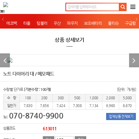
0
에코백
타올
텀블러
우산
파우치
보조배터리
물티슈
구급함
상품 상세보기
노트 다이어리 대 / 메모패드
수량별 단가표
[기본수량 : 100개]
[단위 : 개/원]
수 량
100
200
300
500
1,000
2,000
5,000
일반가
7,830
7,656
7,424
7,308
7,134
6,960
6,670
070-8740-9900
업체상품 전체보기
Tel.
상품코드
613011